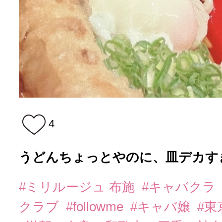
4
うどんちょっとやのに、皿デカす
#ミリルージュ 布施
#キャバクラ
クラブ
#followme
#キャバ嬢
#東