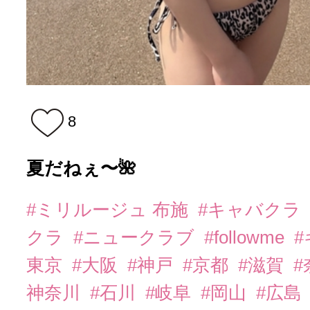
8
夏だねぇ〜🌺
#ミリルージュ 布施
#キャバクラ
クラ
#ニュークラブ
#followme
東京
#大阪
#神戸
#京都
#滋賀
#
神奈川
#石川
#岐阜
#岡山
#広島