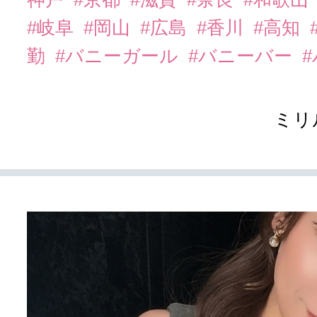
#岐阜
#岡山
#広島
#香川
#高知
勤
#バニーガール
#バニーバー
ミリ