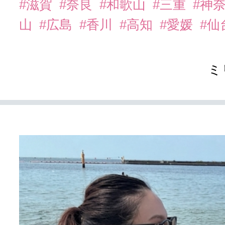
#滋賀
#奈良
#和歌山
#三重
#神
山
#広島
#香川
#高知
#愛媛
#仙
ミ