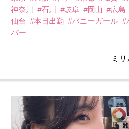
神奈川
#石川
#岐阜
#岡山
#広島
仙台
#本日出勤
#バニーガール
バー
ミリ