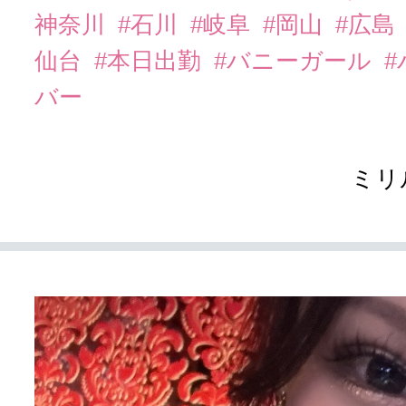
神奈川
#石川
#岐阜
#岡山
#広島
仙台
#本日出勤
#バニーガール
バー
ミリ