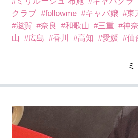
#ミリルージュ 布施
#キャバクラ
クラブ
#followme
#キャバ嬢
#東
#滋賀
#奈良
#和歌山
#三重
#神
山
#広島
#香川
#高知
#愛媛
#仙
ミ