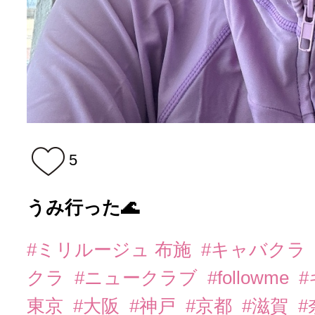
5
うみ行った🌊
#ミリルージュ 布施
#キャバクラ
クラ
#ニュークラブ
#followme
東京
#大阪
#神戸
#京都
#滋賀
#