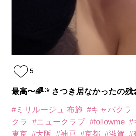
5
最高〜🌈ᵕ̈* さつき居なかったの
#ミリルージュ 布施
#キャバクラ
クラ
#ニュークラブ
#followme
東京
#大阪
#神戸
#京都
#滋賀
#