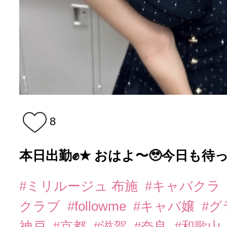
8
本日出勤✊★ おはよ〜🥹今日も待
#ミリルージュ 布施
#キャバクラ
クラブ
#followme
#キャバ嬢
#
神戸
#京都
#滋賀
#奈良
#和歌山