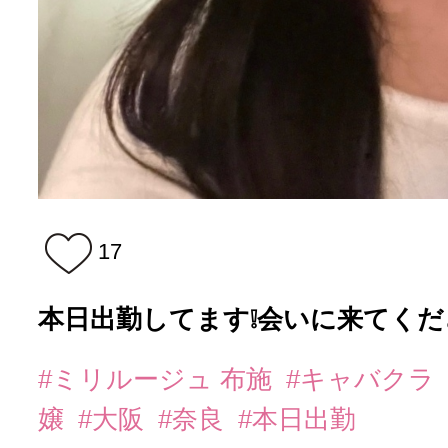
17
本日出勤してます❕会いに来てください
#ミリルージュ 布施
#キャバクラ
嬢
#大阪
#奈良
#本日出勤