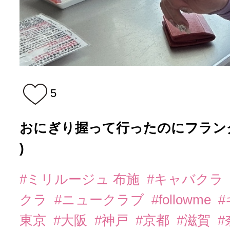
5
おにぎり握って行ったのにフランクフル
)
#ミリルージュ 布施
#キャバクラ
クラ
#ニュークラブ
#followme
東京
#大阪
#神戸
#京都
#滋賀
#