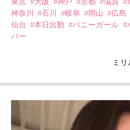
東京
#大阪
#神戸
#京都
#滋賀
#
神奈川
#石川
#岐阜
#岡山
#広島
仙台
#本日出勤
#バニーガール
バー
ミリ