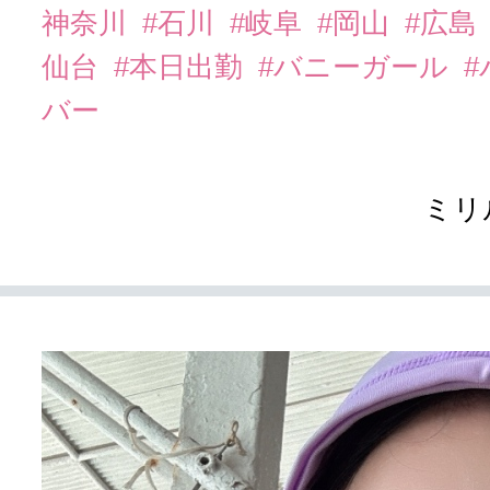
神奈川
#石川
#岐阜
#岡山
#広島
仙台
#本日出勤
#バニーガール
バー
ミリ