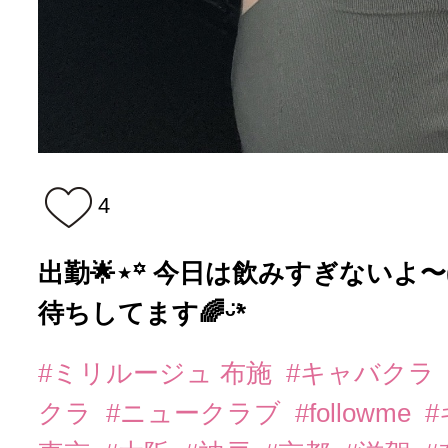
4
出勤🌟⋆꙳ 今日は飲みすぎないよ〜(´
待ちしてます🌈ᵕ̈*
#ミリルージュ 布施
#キャバクラ
クラ
#ニュークラブ
#followme