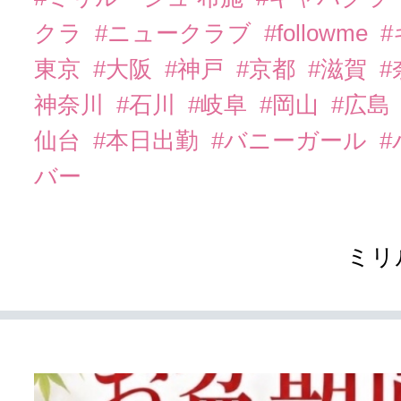
クラ
#ニュークラブ
#followme
東京
#大阪
#神戸
#京都
#滋賀
#
神奈川
#石川
#岐阜
#岡山
#広島
仙台
#本日出勤
#バニーガール
バー
ミリ