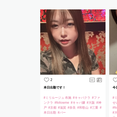
2
本日出勤です！
今
#ミリルージュ 布施
#キャバクラ
#ファ
#
ンクラ
#followme
#キャバ嬢
#大阪
#神
せ
戸
#京都
#滋賀
#奈良
#和歌山
#三重
#
#f
本日出勤
#バー
#