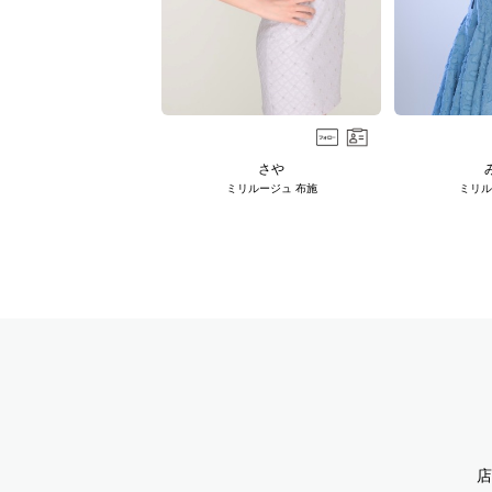
さや
ミリルージュ 布施
ミリル
店