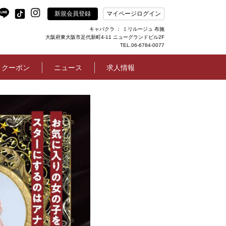
新規会員登録
マイページログイン
キャバクラ ： ミリルージュ 布施
大阪府東大阪市足代新町4-11 ニューグランドビル2F
TEL.06-6784-0077
クーポン
ニュース
求人情報