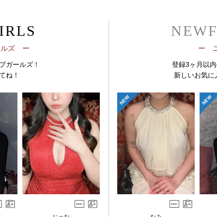
IRLS
NEWF
ールズ ー
ー 
プガールズ！
登録3ヶ月以
てね！
新しいお気に
NEW
NEW
じゅな
なみ