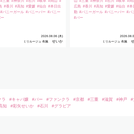
#三重
#神奈川
#石川
#岐阜
#岡山
#
山
#三重
#神奈川
#石川
#岐阜
#岡
島
#香川
#高知
#愛媛
#仙台
#本日出
広島
#香川
#高知
#愛媛
#仙台
#本
#バニーガール
#バニーバー
#バニー
勤
#バニーガール
#バニーバー
#バ
バー
#バー
2026.08.06 (木)
2026.08.0
せいか
ミリルージュ 布施
ミリルージュ 布施
クラ
#キャバ嬢
#バー
#ファンクラ
#京都
#三重
#滋賀
#神戸
高知
#彩矢せいか
#石川
#グラビア