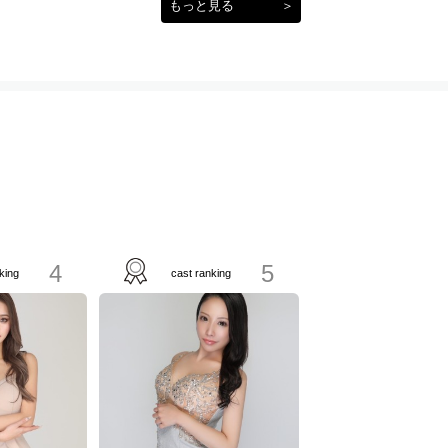
もっと見る
＞
4
5
king
cast ranking