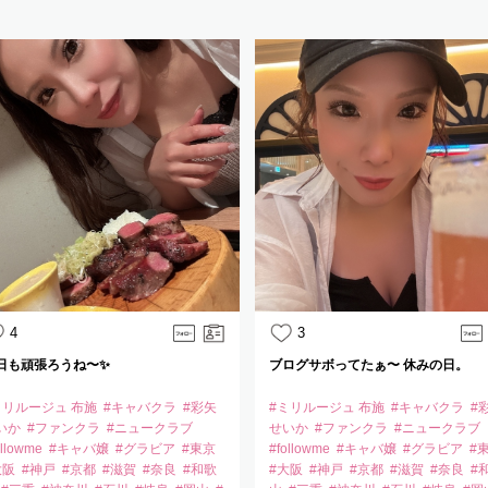
4
3
日も頑張ろうね〜✨️
ブログサボってたぁ〜 休みの日。
ミリルージュ 布施
#キャバクラ
#彩矢
#ミリルージュ 布施
#キャバクラ
#
いか
#ファンクラ
#ニュークラブ
せいか
#ファンクラ
#ニュークラブ
ollowme
#キャバ嬢
#グラビア
#東京
#followme
#キャバ嬢
#グラビア
#
大阪
#神戸
#京都
#滋賀
#奈良
#和歌
#大阪
#神戸
#京都
#滋賀
#奈良
#