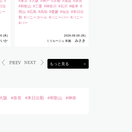
山
#
#東京
#大阪
#神戸
#京都
#滋賀
#奈良
#石川
#岐阜
#岡山
日出
#和歌山
#三重
#神奈川
#石川
#岐阜
#
#愛媛
#仙台
#本日出
ニー
岡山
#広島
#高知
#愛媛
#仙台
#本日出
#バニーバー
#バニー
勤
#バニーガール
#バニーバー
#バニー
#バー
6 (木)
2026.08.06 (木)
せいか
みさき
ミリルージュ 布施
ミリ
もっと見る
＞
#大阪
#奈良
#本日出勤
#和歌山
#神奈