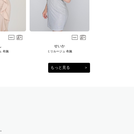
ん
せいか
ュ 布施
ミリルージュ 布施
もっと見る
＞
。