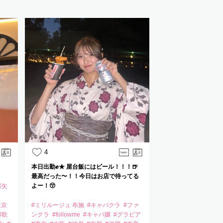
4
9
本日出勤✊★ 屋台飯にはビール！！！🍺
いてました。
最高だった〜！！今日はお店で待ってる
よー！😚
彩矢
#ミリルージュ 布施
ンクラ
#ニュークラ
東京
#ミリルージュ 布施
#キャバクラ
#ファ
バ嬢
#グラビア
#東
和歌
ンクラ
#followme
#キャバ嬢
#グラビア
都
#滋賀
#奈良
#和