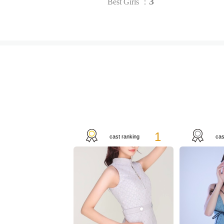
3
Best Girls ：
1
cast ranking
cas