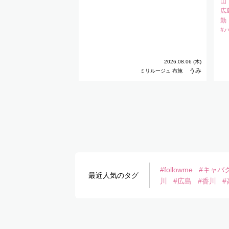
山
広
勤
#
2026.08.06 (木)
うみ
ミリルージュ 布施
#followme
#キャバ
最近人気のタグ
川
#広島
#香川
#