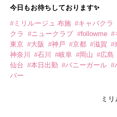
今日もお待ちしております✨️
#ミリルージュ 布施
#キャバクラ
クラ
#ニュークラブ
#followme
東京
#大阪
#神戸
#京都
#滋賀
#
神奈川
#石川
#岐阜
#岡山
#広島
仙台
#本日出勤
#バニーガール
バー
ミリ