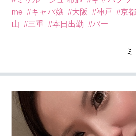
me
#キャバ嬢
#大阪
#神戸
#京
山
#三重
#本日出勤
#バー
ミ