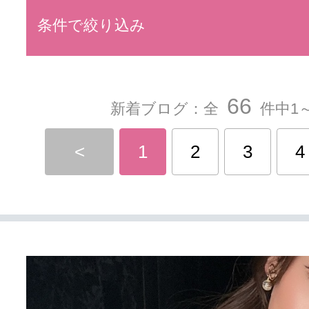
条件で絞り込み
66
新着ブログ：全
件中1～
<
1
2
3
4