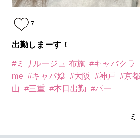
7
出勤しまーす！
#ミリルージュ 布施
#キャバクラ
me
#キャバ嬢
#大阪
#神戸
#京
山
#三重
#本日出勤
#バー
ミ