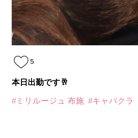
5
本日出勤です🥂
#ミリルージュ 布施
#キャバクラ