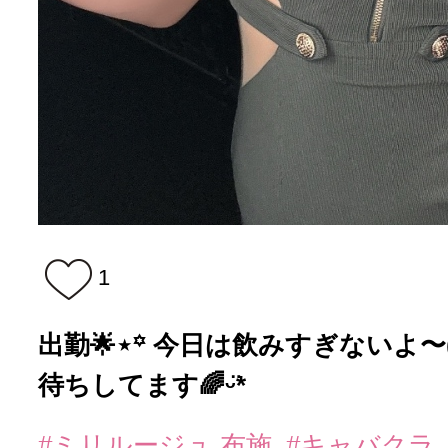
1
出勤🌟⋆꙳ 今日は飲みすぎないよ〜(´
待ちしてます🌈ᵕ̈*
#ミリルージュ 布施
#キャバクラ