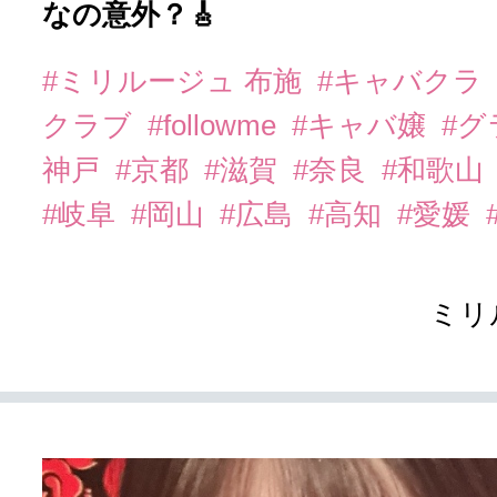
なの意外？🎸
#ミリルージュ 布施
#キャバクラ
クラブ
#followme
#キャバ嬢
#
神戸
#京都
#滋賀
#奈良
#和歌山
#岐阜
#岡山
#広島
#高知
#愛媛
ミリ