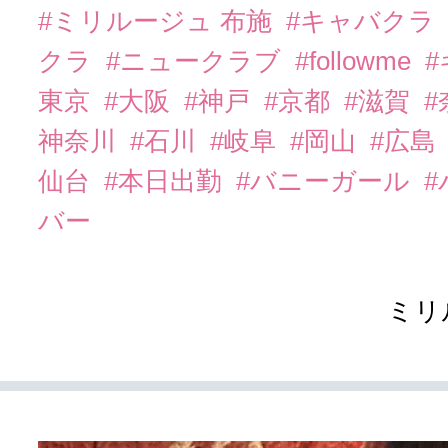
#ミリルージュ 布施
#キャバクラ
クラ
#ニュークラブ
#followme
東京
#大阪
#神戸
#京都
#滋賀
#
神奈川
#石川
#岐阜
#岡山
#広島
仙台
#本日出勤
#バニーガール
バー
ミリ