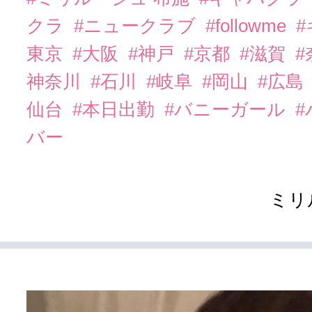
クラ
#ニュークラブ
#followme
東京
#大阪
#神戸
#京都
#滋賀
#
神奈川
#石川
#岐阜
#岡山
#広島
仙台
#本日出勤
#バニーガール
バー
ミリ