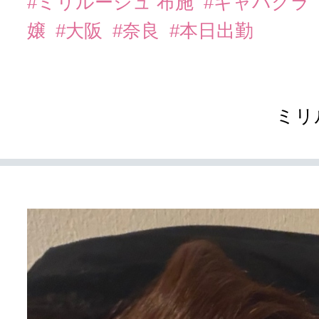
#ミリルージュ 布施
#キャバクラ
嬢
#大阪
#奈良
#本日出勤
ミリ