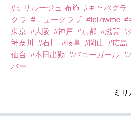
#ミリルージュ 布施
#キャバクラ
クラ
#ニュークラブ
#followme
東京
#大阪
#神戸
#京都
#滋賀
#
神奈川
#石川
#岐阜
#岡山
#広島
仙台
#本日出勤
#バニーガール
バー
ミリ