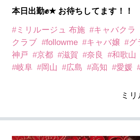
本日出勤✊★ お待ちしてます！！
#ミリルージュ 布施
#キャバクラ
クラブ
#followme
#キャバ嬢
#
神戸
#京都
#滋賀
#奈良
#和歌山
#岐阜
#岡山
#広島
#高知
#愛媛
ミリ