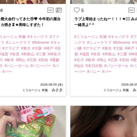
8
5
燈火会行ってきた😚💖 今年初の屋台
ラブ上等始まったねー！！！👊❤️‍🔥 み
カ焼き🦑★美味しすぎた！
一緒見よ^ ^
リルージュ 布施
#キャバクラ
#ファ
#ミリルージュ 布施
#キャバクラ
#
クラ
#ニュークラブ
#followme
#キャ
ンクラ
#ニュークラブ
#followme
#
嬢
#グラビア
#東京
#大阪
#神戸
#京
バ嬢
#グラビア
#東京
#大阪
#神戸
#滋賀
#奈良
#和歌山
#三重
#神奈川
都
#滋賀
#奈良
#和歌山
#三重
#神
石川
#岐阜
#岡山
#広島
#高知
#愛媛
#石川
#岐阜
#岡山
#広島
#高知
#
仙台
#バニーガール
#バニーバー
#バ
#仙台
#本日出勤
#バニーガール
#バ
ー
#バー
ーバー
#バニー
#バー
2026.08.05 (水)
2026.08.0
みさき
み
ミリルージュ 布施
ミリルージュ 布施