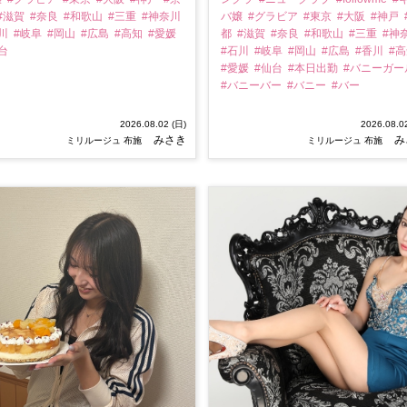
#滋賀
#奈良
#和歌山
#三重
#神奈川
バ嬢
#グラビア
#東京
#大阪
#神戸
石川
#岐阜
#岡山
#広島
#高知
#愛媛
都
#滋賀
#奈良
#和歌山
#三重
#神
仙台
#石川
#岐阜
#岡山
#広島
#香川
#
#愛媛
#仙台
#本日出勤
#バニーガー
#バニーバー
#バニー
#バー
2026.08.02 (日)
2026.08.0
みさき
み
ミリルージュ 布施
ミリルージュ 布施