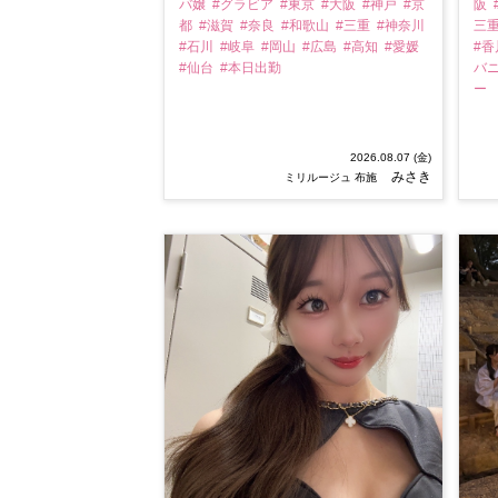
バ嬢
#グラビア
#東京
#大阪
#神戸
#京
阪
都
#滋賀
#奈良
#和歌山
#三重
#神奈川
三
#石川
#岐阜
#岡山
#広島
#高知
#愛媛
#
#仙台
#本日出勤
バ
ー
2026.08.07 (金)
みさき
ミリルージュ 布施