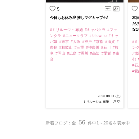
5
今日もお休み💭 推しマグカップ⭐️💧
本日
ださ
な1
#ミリルージュ 布施
#キャバクラ
#ファ
ンクラ
#ニュークラブ
#followme
#キャ
バ嬢
#東京
#大阪
#神戸
#京都
#滋賀
#
#ミ
奈良
#和歌山
#三重
#神奈川
#石川
#岐
ン
阜
#岡山
#広島
#香川
#高知
#愛媛
#仙
バ
台
都
#
#
2026.08.01 (土)
さや
ミリルージュ 布施
56
新着ブログ：全
件中1～20名を表示中