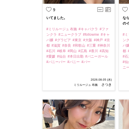
9
いてました。
なら
のイ
#ミリルージュ 布施
#キャバクラ
#ファ
ンクラ
#ニュークラブ
#followme
#キャ
#ミ
バ嬢
#グラビア
#東京
#大阪
#神戸
#京
ン
都
#滋賀
#奈良
#和歌山
#三重
#神奈川
バ
#石川
#岐阜
#岡山
#広島
#香川
#高知
都
#愛媛
#仙台
#本日出勤
#バニーガール
#
#バニーバー
#バニー
#バー
#
ニ
2026.08.05 (水)
さつき
ミリルージュ 布施