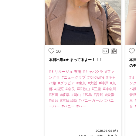
10
本日出勤✊★ まってるよー！！！
本日
のチ
#ミリルージュ 布施
#キャバクラ
#ファ
ンクラ
#ニュークラブ
#followme
#キャ
#ミ
バ嬢
#グラビア
#東京
#大阪
#神戸
#京
ン
都
#滋賀
#奈良
#和歌山
#三重
#神奈川
バ
#石川
#岐阜
#岡山
#広島
#高知
#愛媛
奈
#仙台
#本日出勤
#バニーガール
#バニ
阜
ーバー
#バニー
#バー
台
2026.08.04 (火)