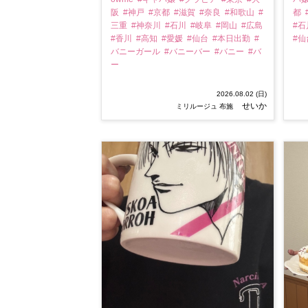
阪
#神戸
#京都
#滋賀
#奈良
#和歌山
#
都
三重
#神奈川
#石川
#岐阜
#岡山
#広島
#
#香川
#高知
#愛媛
#仙台
#本日出勤
#
#
バニーガール
#バニーバー
#バニー
#バ
ー
2026.08.02 (日)
せいか
ミリルージュ 布施