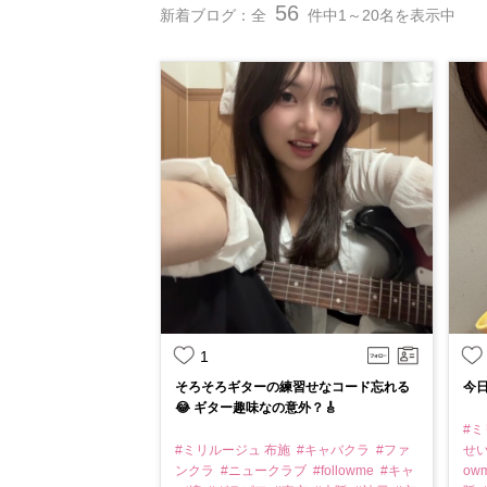
56
新着ブログ：全
件中1～20名を表示中
1
そろそろギターの練習せなコード忘れる
今日
😂 ギター趣味なの意外？🎸
#ミ
#ミリルージュ 布施
#キャバクラ
#ファ
せ
ンクラ
#ニュークラブ
#followme
#キャ
ow