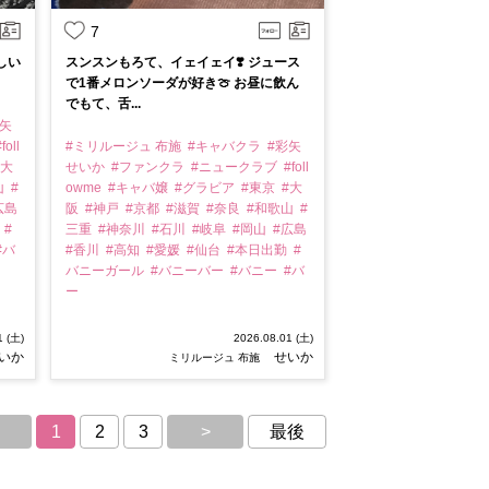
7
しい
スンスンもろて、イェイェイ❣️ ジュース
で1番メロンソーダが好き🍈 お昼に飲ん
でもて、舌...
彩矢
foll
#ミリルージュ 布施
#キャバクラ
#彩矢
#大
せいか
#ファンクラ
#ニュークラブ
#foll
山
#
owme
#キャバ嬢
#グラビア
#東京
#大
広島
阪
#神戸
#京都
#滋賀
#奈良
#和歌山
#
勤
#
三重
#神奈川
#石川
#岐阜
#岡山
#広島
#バ
#香川
#高知
#愛媛
#仙台
#本日出勤
#
バニーガール
#バニーバー
#バニー
#バ
ー
1 (土)
2026.08.01 (土)
いか
せいか
ミリルージュ 布施
1
2
3
>
最後