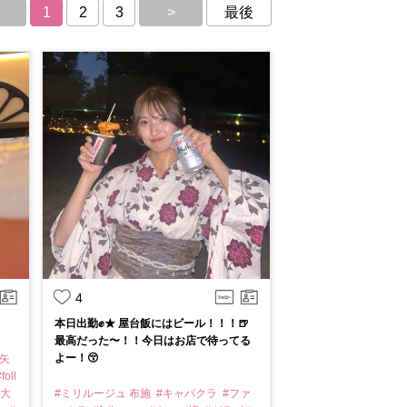
1
2
3
>
最後
4
本日出勤✊★ 屋台飯にはビール！！！🍺
最高だった〜！！今日はお店で待ってる
よー！😚
彩矢
foll
#大
#ミリルージュ 布施
#キャバクラ
#ファ