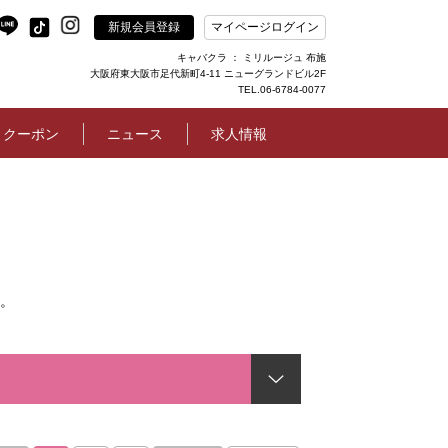
新規会員登録
マイページログイン
キャバクラ ： ミリルージュ 布施
大阪府東大阪市足代新町4-11 ニューグランドビル2F
TEL.06-6784-0077
クーポン
ニュース
求人情報
。