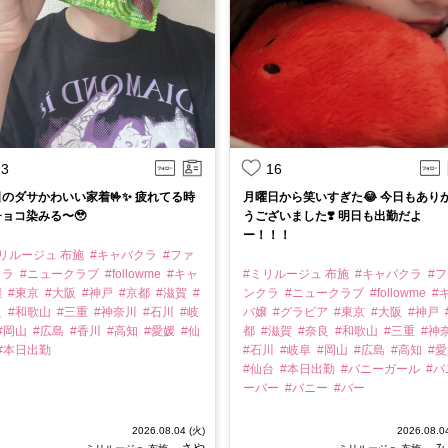
3
16
のダサかわいい家着🤟✨ 疲れてる時
月曜日から笑いすぎた😂 今日もあり
ョコ染みる〜🥹
うございました❣️ 明日も出勤だよ
ー！！！
リルージュ 布施
#キャバクラ
#ファ
クラ
#ニュークラブ
#followme
#キャ
#ミリルージュ 布施
#キャバクラ
#
嬢
#東京
#大阪
#神戸
#京都
#滋賀
#
ンクラ
#ニュークラブ
#followme
#
良
#和歌山
#三重
#神奈川
#石川
#岐
バ嬢
#グラビア
#東京
#大阪
#神戸
#岡山
#広島
#香川
#高知
#愛媛
#仙
都
#滋賀
#奈良
#和歌山
#三重
#神
#本日出勤
#石川
#岐阜
#岡山
#広島
#高知
#
#仙台
#本日出勤
#バニーガール
#バ
ーバー
#バニー
#バー
2026.08.04 (火)
2026.08.0