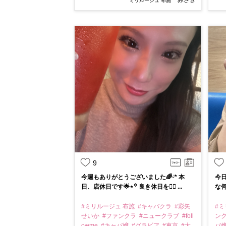
みさき
ミリルージュ 布施
9
今週もありがとうございました🌈ᵕ̈* 本
今日
日、店休日です🌟⋆꙳ 良き休日を✊🏻 ...
な
#ミリルージュ 布施
#キャバクラ
#彩矢
#ミ
せいか
#ファンクラ
#ニュークラブ
#foll
ン
owme
#キャバ嬢
#グラビア
#東京
#大
バ