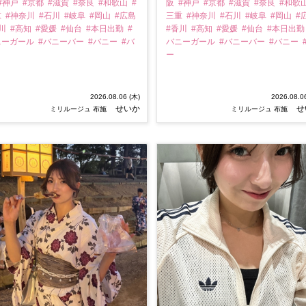
#神戸
#京都
#滋賀
#奈良
#和歌山
#
阪
#神戸
#京都
#滋賀
#奈良
#和歌
重
#神奈川
#石川
#岐阜
#岡山
#広島
三重
#神奈川
#石川
#岐阜
#岡山
#
香川
#高知
#愛媛
#仙台
#本日出勤
#
#香川
#高知
#愛媛
#仙台
#本日出
ニーガール
#バニーバー
#バニー
#バ
バニーガール
#バニーバー
#バニー
ー
2026.08.06 (木)
2026.08.0
せいか
せ
ミリルージュ 布施
ミリルージュ 布施