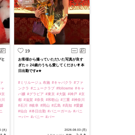
19
がと
お客様から撮っていただいた写真が良す
ぎた☺️ 24歳のうちも愛してください❣️ 本
日出勤です✊★
ファ
#ミリルージュ 布施
#キャバクラ
#ファ
キャ
ンクラ
#ニュークラブ
#followme
#キャ
#京
バ嬢
#グラビア
#東京
#大阪
#神戸
#京
奈川
都
#滋賀
#奈良
#和歌山
#三重
#神奈川
愛媛
#石川
#岐阜
#岡山
#広島
#高知
#愛媛
ニ
#仙台
#本日出勤
#バニーガール
#バニ
ーバー
#バニー
#バー
4 (火)
2026.08.03 (月)