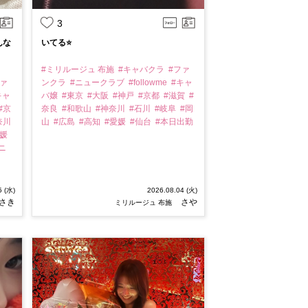
3
んな
いてる⭐️
#ミリルージュ 布施
#キャバクラ
#ファ
ファ
ンクラ
#ニュークラブ
#followme
#キャ
キャ
バ嬢
#東京
#大阪
#神戸
#京都
#滋賀
#
#京
奈良
#和歌山
#神奈川
#石川
#岐阜
#岡
奈川
山
#広島
#高知
#愛媛
#仙台
#本日出勤
愛媛
ニ
5 (水)
2026.08.04 (火)
さき
さや
ミリルージュ 布施