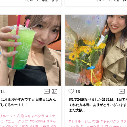
さや
み
ミリルージュ 布施
ミリルージュ 布施
14
16
はお店おやすみです☺️ 日曜日はみん
8/1で24歳なりました🥰 31日、1日で
何してるのー！！！
くれた方本当にありがとうございます
まだ大阪...
リルージュ 布施
#キャバクラ
#ファ
クラ
#ニュークラブ
#followme
#キャ
#ミリルージュ 布施
#キャバクラ
#
嬢
#グラビア
#東京
#大阪
#神戸
#京
ンクラ
#ニュークラブ
#followme
#