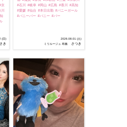
#京
#石川
#岐阜
#岡山
#広島
#香川
#高知
奈川
#愛媛
#仙台
#本日出勤
#バニーガール
高知
#バニーバー
#バニー
#バー
ル
2 (日)
2026.08.01 (土)
さき
さつき
ミリルージュ 布施