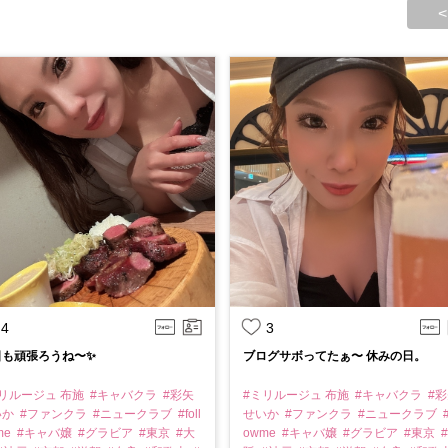
<
4
3
も頑張ろうね〜✨️
ブログサボってたぁ〜 休みの日。
リルージュ 布施
#キャバクラ
#彩矢
#ミリルージュ 布施
#キャバクラ
#
いか
#ファンクラ
#ニュークラブ
#foll
せいか
#ファンクラ
#ニュークラブ
#
me
#キャバ嬢
#グラビア
#東京
#大
owme
#キャバ嬢
#グラビア
#東京