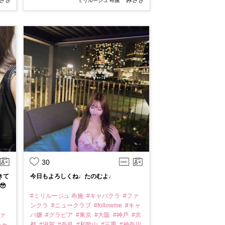
さき
みさき
ミリルージュ 布施
30
きて
今日もよろしくね♩たのむよ♩

#ミリルージュ 布施
#キャバクラ
#ファ
ンクラ
#ニュークラブ
#followme
#キャ
ファ
バ嬢
#グラビア
#東京
#大阪
#神戸
#京
キャ
都
#滋賀
#奈良
#和歌山
#三重
#神奈川