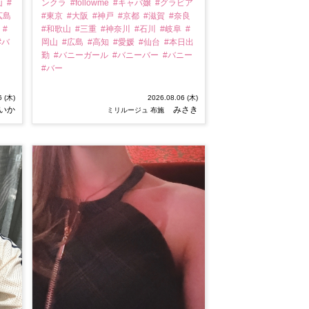
山
#
ンクラ
#followme
#キャバ嬢
#グラビア
広島
#東京
#大阪
#神戸
#京都
#滋賀
#奈良
勤
#
#和歌山
#三重
#神奈川
#石川
#岐阜
#
#バ
岡山
#広島
#高知
#愛媛
#仙台
#本日出
勤
#バニーガール
#バニーバー
#バニー
#バー
6 (木)
2026.08.06 (木)
いか
みさき
ミリルージュ 布施