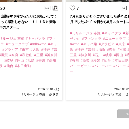
20
7
出勤✊💖 0時ぴったりにお祝いしてく
7月もありがとうございました🌈ᵕ̈* 楽
って感謝しかない！！！！🥂✨ 素敵
月でした🌙* :ﾟ 今日から8月スタート...
年のスター...
#ミリルージュ 布施
#キャバクラ
#
リルージュ 布施
#キャバクラ
#ファ
せいか
#ファンクラ
#ニュークラブ
#
クラ
#ニュークラブ
#followme
#キャ
owme
#キャバ嬢
#グラビア
#東京
嬢
#グラビア
#東京
#大阪
#神戸
#京
阪
#神戸
#京都
#滋賀
#奈良
#和歌
#滋賀
#奈良
#和歌山
#三重
#神奈川
三重
#神奈川
#石川
#岐阜
#岡山
#
石川
#岐阜
#岡山
#広島
#香川
#高知
#香川
#高知
#愛媛
#仙台
#本日出
愛媛
#仙台
#本日出勤
バニーガール
#バニーバー
#バニー
ー
2026.08.01 (土)
2026.08.0
みさき
せ
ミリルージュ 布施
ミリルージュ 布施
<