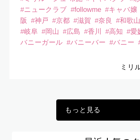
#ニュークラブ
#followme
#キャバ嬢
阪
#神戸
#京都
#滋賀
#奈良
#和歌
#岐阜
#岡山
#広島
#香川
#高知
#愛
バニーガール
#バニーバー
#バニー
ミリル
もっと見る