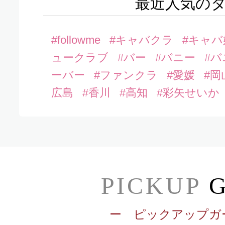
最近人気の
#followme
#キャバクラ
#キャバ
ュークラブ
#バー
#バニー
#
ーバー
#ファンクラ
#愛媛
#岡
広島
#香川
#高知
#彩矢せいか
PICKUP
G
ー ピックアップガ